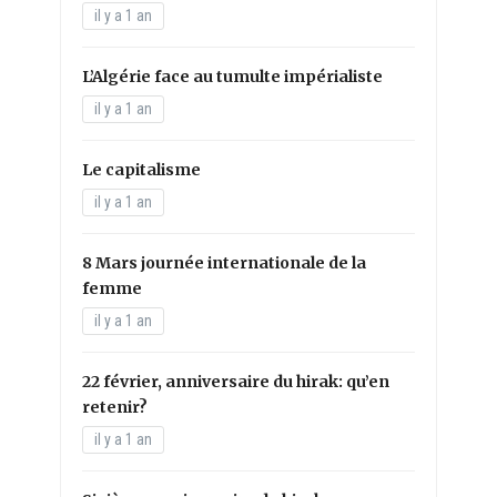
il y a 1 an
L’Algérie face au tumulte impérialiste
il y a 1 an
Le capitalisme
il y a 1 an
8 Mars journée internationale de la
femme
il y a 1 an
22 février, anniversaire du hirak: qu’en
retenir?
il y a 1 an