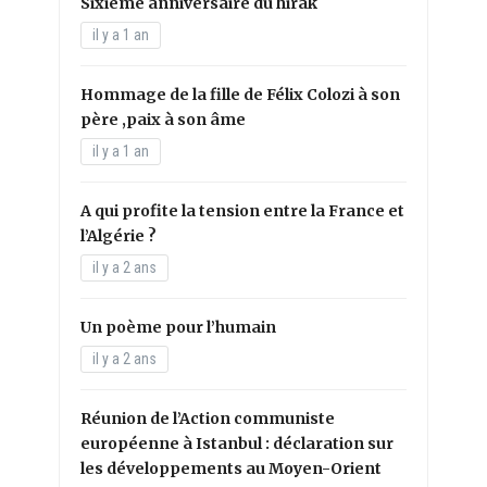
Sixième anniversaire du hirak
il y a 1 an
Hommage de la fille de Félix Colozi à son
père ,paix à son âme
il y a 1 an
A qui profite la tension entre la France et
l’Algérie ?
il y a 2 ans
Un poème pour l’humain
il y a 2 ans
Réunion de l’Action communiste
européenne à Istanbul : déclaration sur
les développements au Moyen-Orient