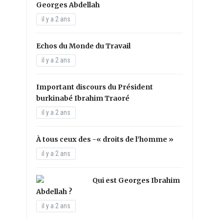
Georges Abdellah
il y a 2 ans
Echos du Monde du Travail
il y a 2 ans
Important discours du Président
burkinabé Ibrahim Traoré
il y a 2 ans
À tous ceux des -« droits de l’homme »
il y a 2 ans
Qui est Georges Ibrahim
Abdellah ?
il y a 2 ans