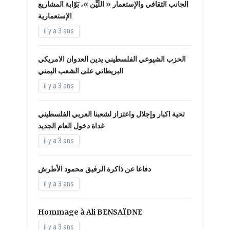
الجانب الثقافي والإستعمار « اللَّيِّن »، بَوّابة المشاريع
الإستعمارية
il y a 3 ans
الحزب الشيوعي الفلسطيني يدين العدوان الامريكي
البريطاني على الشعب اليمني
il y a 3 ans
تحية اكبار وإجلال واعتزاز لشعبنا العربي الفلسطيني
غداة دخول العام الجديد
il y a 3 ans
دفاعا عن ذاكرة الرفيق محمود الأطرش
il y a 3 ans
Hommage à Ali BENSAÏDNE
il y a 3 ans