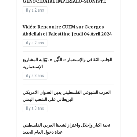
GENOCIDAIRE IMPERIALO-SIONISTE
il y a 2 ans
Vidéo: Rencontre CUEM sur Georges
Abdellah et Falesttine Jeudi 04 Avril 2024
il y a 2 ans
الجانب الثقافي والإستعمار « اللَّيِّن »، بَوّابة المشاريع
الإستعمارية
il y a 3 ans
الحزب الشيوعي الفلسطيني يدين العدوان الامريكي
البريطاني على الشعب اليمني
il y a 3 ans
تحية اكبار وإجلال واعتزاز لشعبنا العربي الفلسطيني
غداة دخول العام الجديد