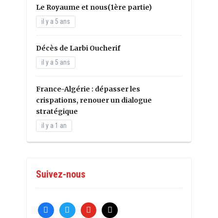
Le Royaume et nous(1ère partie)
il y a 5 ans
Décès de Larbi Oucherif
il y a 5 ans
France-Algérie : dépasser les
crispations, renouer un dialogue
stratégique
il y a 1 an
Suivez-nous
facebook
twitter
youtube
mail