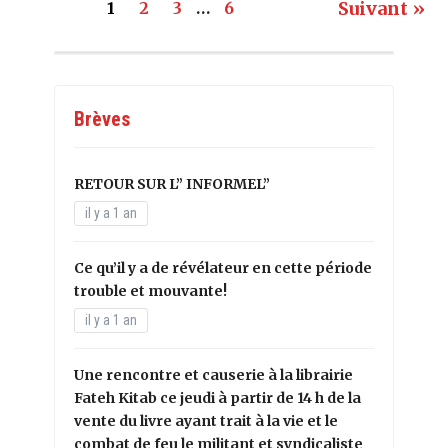
Suivant »
1
2
3
…
6
Brèves
RETOUR SUR L” INFORMEL”
il y a 1 an
Ce qu’il y a de révélateur en cette période
trouble et mouvante!
il y a 1 an
Une rencontre et causerie à la librairie
Fateh Kitab ce jeudi à partir de 14 h de la
vente du livre ayant trait à la vie et le
combat de feu le militant et syndicaliste