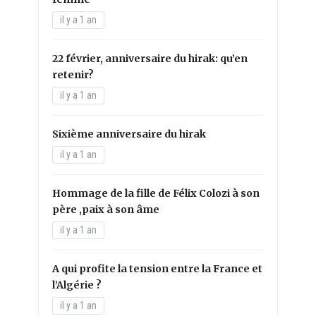
il y a 1 an
22 février, anniversaire du hirak: qu’en
retenir?
il y a 1 an
Sixième anniversaire du hirak
il y a 1 an
Hommage de la fille de Félix Colozi à son
père ,paix à son âme
il y a 1 an
A qui profite la tension entre la France et
l’Algérie ?
il y a 1 an