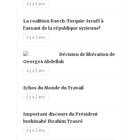
il y a 2 ans
La coalition Daech-Turquie-Israël à
l’assaut de la république syrienne!
il y a 2 ans
Décision de libération de
Georges Abdellah
il y a 2 ans
Echos du Monde du Travail
il y a 2 ans
Important discours du Président
burkinabé Ibrahim Traoré
il y a 2 ans