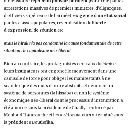
dimensions :
rejet d’un pouvoir purulent
(confirmé par les
arrestations massives de premiers ministres, d’oligarques,
d’officiers supérieurs de l’armée),
exigence d’un état social
par les classes populaires, revendication de
liberté
d’expression
,
de réunion
etc.
Mais le hirak n’a pas condamné la cause fondamentale de cette
situation : le capitalisme néo-libéral
.
Bien au contraire, les protagonistes centraux du
hirak
et
leurs instigateurs ont engoncé le mouvement dans une
camisole de force pour obliger les manifestants à ne
scander que des mots d’ordre abstraits et dénoncer un
système de personnes (la hissaba) et non le système
économique néo-libéral dont le processus d’instauration a
été amorcé sous la présidence de Chadly, renforcé par
Mouloud Hamrouche et les « réformateurs », terminé sous
la présidence Boutlefika.