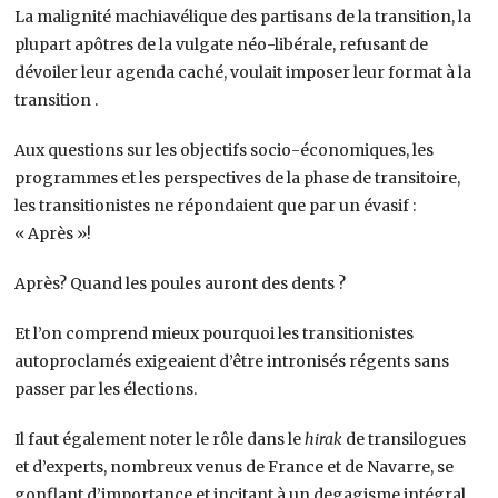
La malignité machiavélique des partisans de la transition, la
plupart apôtres de la vulgate néo-libérale, refusant de
dévoiler leur agenda caché, voulait imposer leur format à la
transition .
Aux questions sur les objectifs socio-économiques, les
programmes et les perspectives de la phase de transitoire,
les transitionistes ne répondaient que par un évasif :
« Après »!
Après? Quand les poules auront des dents ?
Et l’on comprend mieux pourquoi les transitionistes
autoproclamés exigeaient d’être intronisés régents sans
passer par les élections.
Il faut également noter le rôle dans le
hirak
de transilogues
et d’experts, nombreux venus de France et de Navarre, se
gonflant d’importance et incitant à un degagisme intégral