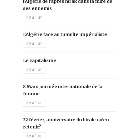
l’Algérie de l’après hirak dans la mire de
ses ennemis
il y a 1 an
L’Algérie face au tumulte impérialiste
il y a 1 an
Le capitalisme
il y a 1 an
8 Mars journée internationale de la
femme
il y a 1 an
22 février, anniversaire du hirak: qu’en
retenir?
il y a 1 an