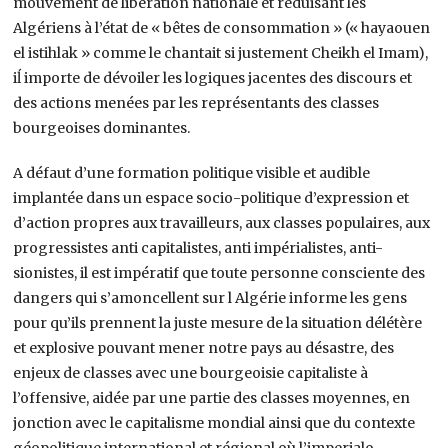
mouvement de libération nationale et réduisant les
Algériens à l’état de « bêtes de consommation » (« hayaouen
el istihlak » comme le chantait si justement Cheikh el Imam),
iĺ importe de dévoiler les logiques jacentes des discours et
des actions menées par les représentants des classes
bourgeoises dominantes.
A défaut d’une formation politique visible et audible
implantée dans un espace socio-politique d’expression et
d’action propres aux travailleurs, aux classes populaires, aux
progressistes anti capitalistes, anti impérialistes, anti-
sionistes, il est impératif que toute personne consciente des
dangers qui s’amoncellent sur l Algérie informe les gens
pour qu’ils prennent la juste mesure de la situation délétère
et explosive pouvant mener notre pays au désastre, des
enjeux de classes avec une bourgeoisie capitaliste à
l’offensive, aidée par une partie des classes moyennes, en
jonction avec le capitalisme mondial ainsi que du contexte
géopolitique international et régional où l’imperialo-