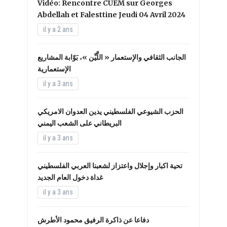
Vidéo: Rencontre CUEM sur Georges
Abdellah et Falesttine Jeudi 04 Avril 2024
il y a 2 ans
الجانب الثقافي والإستعمار « اللَّيِّن »، بَوّابة المشاريع
الإستعمارية
il y a 3 ans
الحزب الشيوعي الفلسطيني يدين العدوان الامريكي
البريطاني على الشعب اليمني
il y a 3 ans
تحية اكبار وإجلال واعتزاز لشعبنا العربي الفلسطيني
غداة دخول العام الجديد
il y a 3 ans
دفاعا عن ذاكرة الرفيق محمود الأطرش