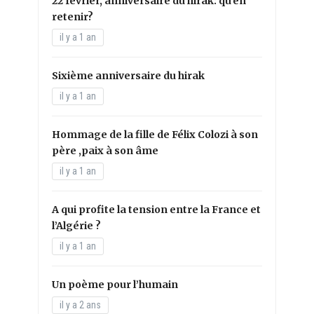
22 février, anniversaire du hirak: qu’en
retenir?
il y a 1 an
Sixième anniversaire du hirak
il y a 1 an
Hommage de la fille de Félix Colozi à son
père ,paix à son âme
il y a 1 an
A qui profite la tension entre la France et
l’Algérie ?
il y a 1 an
Un poème pour l’humain
il y a 2 ans