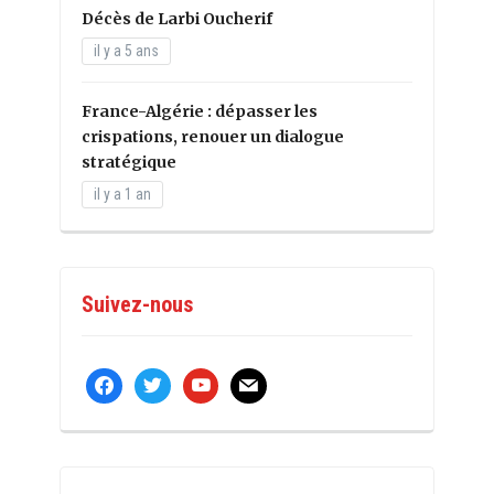
Décès de Larbi Oucherif
il y a 5 ans
France-Algérie : dépasser les
crispations, renouer un dialogue
stratégique
il y a 1 an
Suivez-nous
facebook
twitter
youtube
mail