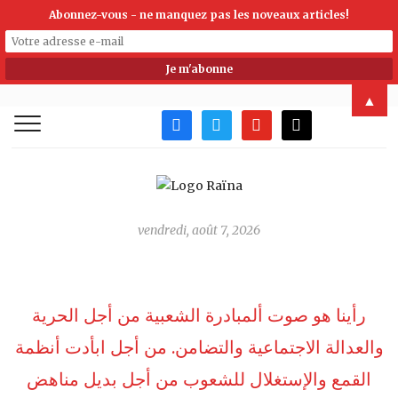
Abonnez-vous - ne manquez pas les noveaux articles!
▲
facebook
twitter
youtube
mail
vendredi, août 7, 2026
رأينا هو صوت ألمبادرة الشعبية من أجل الحرية
والعدالة الاجتماعية والتضامن. من أجل ابأدت أنظمة
القمع واﻹستغلال للشعوب من أجل بديل مناهض