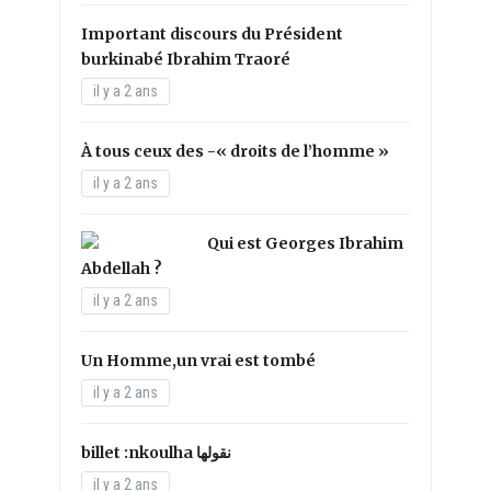
Important discours du Président
burkinabé Ibrahim Traoré
il y a 2 ans
À tous ceux des -« droits de l’homme »
il y a 2 ans
Qui est Georges Ibrahim
Abdellah ?
il y a 2 ans
Un Homme,un vrai est tombé
il y a 2 ans
il y a 2 ans