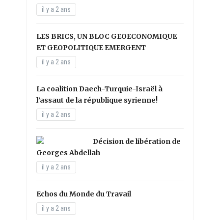
il y a 2 ans
LES BRICS, UN BLOC GEOECONOMIQUE
ET GEOPOLITIQUE EMERGENT
il y a 2 ans
La coalition Daech-Turquie-Israël à
l’assaut de la république syrienne!
il y a 2 ans
Décision de libération de
Georges Abdellah
il y a 2 ans
Echos du Monde du Travail
il y a 2 ans