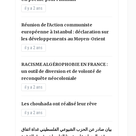
il y a 2 ans
Réunion de l’Action communiste
européenne à Istanbul : déclaration sur
les développements au Moyen-Orient
il y a 2 ans
RACISME ALGÉROPHOBIE EN FRANCE :
un outil de diversion et de volonté de
reconquête néocoloniale
il y a 2 ans
Les chouhada ont réalisé leur rêve
il y a 2 ans
بيان صادر عن الحزب الشيوعي الفلسطيني غداة اتفاق