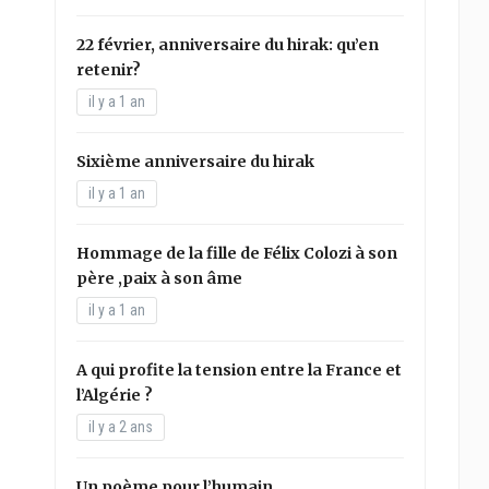
22 février, anniversaire du hirak: qu’en
retenir?
il y a 1 an
Sixième anniversaire du hirak
il y a 1 an
Hommage de la fille de Félix Colozi à son
père ,paix à son âme
il y a 1 an
A qui profite la tension entre la France et
l’Algérie ?
il y a 2 ans
Un poème pour l’humain