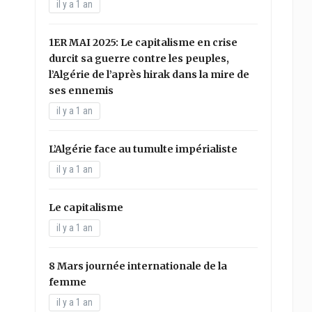
il y a 1 an
1ER MAI 2025: Le capitalisme en crise
durcit sa guerre contre les peuples,
l’Algérie de l’après hirak dans la mire de
ses ennemis
il y a 1 an
L’Algérie face au tumulte impérialiste
il y a 1 an
Le capitalisme
il y a 1 an
8 Mars journée internationale de la
femme
il y a 1 an