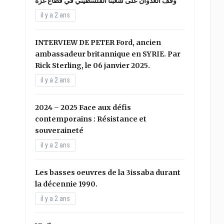
وقف العدوان على شعبنا الفلسطيني في قطاع غزة
il y a 2 ans
INTERVIEW DE PETER Ford, ancien
ambassadeur britannique en SYRIE. Par
Rick Sterling, le 06 janvier 2025.
il y a 2 ans
2024 – 2025 Face aux défis
contemporains : Résistance et
souveraineté
il y a 2 ans
Les basses oeuvres de la 3issaba durant
la décennie 1990.
il y a 2 ans