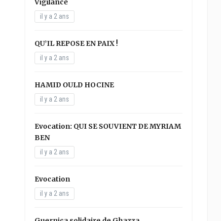
Vigilance
il y a 2 ans
QU’IL REPOSE EN PAIX !
il y a 2 ans
HAMID OULD HOCINE
il y a 2 ans
Evocation: QUI SE SOUVIENT DE MYRIAM
BEN
il y a 2 ans
Evocation
il y a 2 ans
Guernica solidaire de Ghazza