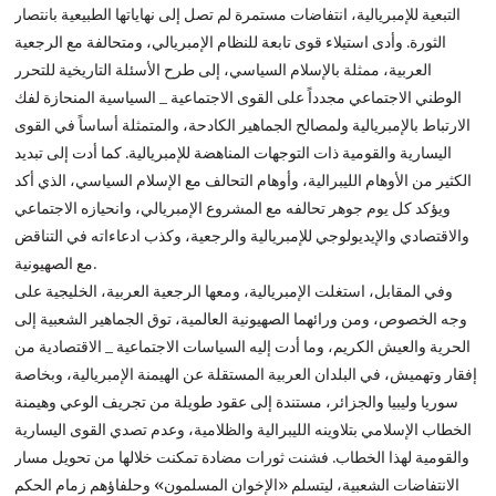
التبعية للإمبريالية، انتفاضات مستمرة لم تصل إلى نهاياتها الطبيعية بانتصار
الثورة. وأدى استيلاء قوى تابعة للنظام الإمبريالي، ومتحالفة مع الرجعية
العربية، ممثلة بالإسلام السياسي، إلى طرح الأسئلة التاريخية للتحرر
الوطني الاجتماعي مجدداً على القوى الاجتماعية _ السياسية المنحازة لفك
الارتباط بالإمبريالية ولمصالح الجماهير الكادحة، والمتمثلة أساساً في القوى
اليسارية والقومية ذات التوجهات المناهضة للإمبريالية. كما أدت إلى تبديد
الكثير من الأوهام الليبرالية، وأوهام التحالف مع الإسلام السياسي، الذي أكد
ويؤكد كل يوم جوهر تحالفه مع المشروع الإمبريالي، وانحيازه الاجتماعي
والاقتصادي والإيديولوجي للإمبريالية والرجعية، وكذب ادعاءاته في التناقض
مع الصهيونية.
وفي المقابل، استغلت الإمبريالية، ومعها الرجعية العربية، الخليجية على
وجه الخصوص، ومن ورائهما الصهيونية العالمية، توق الجماهير الشعبية إلى
الحرية والعيش الكريم، وما أدت إليه السياسات الاجتماعية _ الاقتصادية من
إفقار وتهميش، في البلدان العربية المستقلة عن الهيمنة الإمبريالية، وبخاصة
سوريا وليبيا والجزائر، مستندة إلى عقود طويلة من تجريف الوعي وهيمنة
الخطاب الإسلامي بتلاوينه الليبرالية والظلامية، وعدم تصدي القوى اليسارية
والقومية لهذا الخطاب. فشنت ثورات مضادة تمكنت خلالها من تحويل مسار
الانتفاضات الشعبية، ليتسلم «الإخوان المسلمون» وحلفاؤهم زمام الحكم