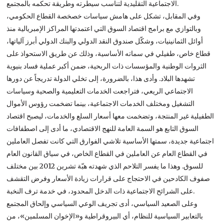
الاجتماعية التقليدية لتناسب سيطرته وطريقة تحكمه بالمجتمع.
وفي المقابل، تشكل على هامش سياسات خصخصة القطاع الحكومي،
وبالتوازي مع برامج اقتصاد السوق التي اعتمدتها المراكز الإمبريالية منذ
أوائل الثمانينيات، وشكّل صندوق النقد الدولي والبنك الدولي أبرز آلياتها،
قطاع خاص، طفيلي في سماته الأساسية، وذلك عن طريق الاستحواذ على
الثروات الوطنية والمؤسسات ذات الربحية، ضمن أكبر عملية فساد بنيوية
تشهدها البلاد. وأدى هذا، بالضرورة، إلى تخلي الدولة تدريجاً عن دورها
الاجتماعي الريعي، فتراجعت الخدمات التعليمية والصحية وسياسات
التشغيل ومختلف الخدمات الاجتماعية، بينما تضخمت رؤوس الأموال
الطفيلية غير المنتجة، وتضخمت معها أسعار السلع والخدمات، ليصبح اقتصاد
السوق التابع هو السمة العامة للنهج الاقتصادي، ما أدى إلى اصطفافات
اجتماعية جديدة، سمتها الأساسية تلاشي الفوارق التي كانت تفصل العاملين
في القطاع العام عن العاملين في القطاع الخاص، في سياق القانون العام
للسوق. وهذا ما يفسر التلاحم الذي شهدته هبّة تشرين 2012 بين مختلف
صفوف الكادحين في الاحتجاج على قرارات زيادة الأسعار وفرض التقشف
على الشرائح الاجتماعية ذات الدخل المحدود، في خدمة ترف النخبة.
وعلى الصعيد السياسي، أدى تجريف الوعي السياسي وإلحاق المجتمع
بالتعابير السياسية للنظام، أي البيروقراطية و«الإخوان المسلمين»، من