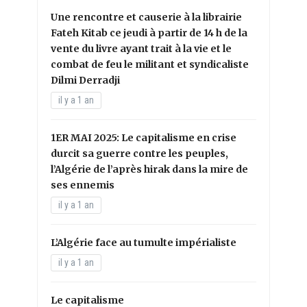
Une rencontre et causerie à la librairie
Fateh Kitab ce jeudi à partir de 14 h de la
vente du livre ayant trait à la vie et le
combat de feu le militant et syndicaliste
Dilmi Derradji
il y a 1 an
1ER MAI 2025: Le capitalisme en crise
durcit sa guerre contre les peuples,
l’Algérie de l’après hirak dans la mire de
ses ennemis
il y a 1 an
L’Algérie face au tumulte impérialiste
il y a 1 an
Le capitalisme