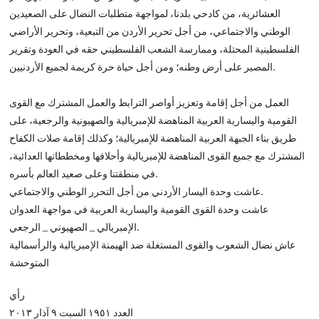
العشائرية، من كادحي بلدنا، لمواجهة متطلبات النضال على الصعيدين
الوطني والاجتماعي، من أجل تحرير الأردن من التبعية، وتحرير الأراضي
الفلسطينية المحتلة، وممارسة الشعب الفلسطيني حقه في العودة وتقرير
المصير على أرض وطنه؛ ومن أجل حياة حرة كريمة لجميع الأردنيين.
العمل من أجل إقامة وتعزيز أواصر الترابط والعمل المشترك مع القوى
القومية واليسارية العربية المناهضة للإمبريالية والصهيونية والرجعية، على
طريق بناء الجبهة العربية المناهضة للإمبريالية؛ وكذلك إقامة صلات الكفاح
المشترك مع جميع القوى المناهضة للإمبريالية وأحلافها ومخططاتها العدائية،
في منطقتنا وعلى صعيد العالم بأسره.
عاشت وحدة اليسار الأردني من أجل التحرر الوطني والاجتماعي.
عاشت وحدة القوى القومية واليسارية العربية في مواجهة العدوان
الإمبريالي _ الصهيوني _ الرجعي.
عاش نضال الشعوب والقوى المستغلة ضد الهيمنة الإمبريالية والرأسمالية
المتوحشة
رأي
العدد ١٩٥١ السبت ٩ آذار ٢٠١٣