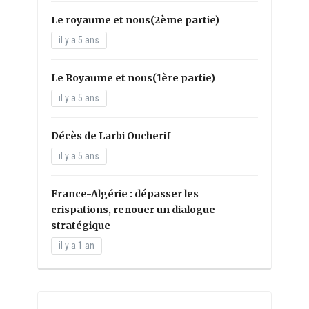
Le royaume et nous(2ème partie)
il y a 5 ans
Le Royaume et nous(1ère partie)
il y a 5 ans
Décès de Larbi Oucherif
il y a 5 ans
France-Algérie : dépasser les
crispations, renouer un dialogue
stratégique
il y a 1 an