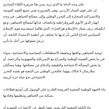
على وجه الدقة ما الذي تريد. ومن هنا ضرورة اللقاء اليساري.
إن على قوى اليسار الأردني، وهي بالضرورة تعني جميع القوى القومية
والاشتراكية المنحازة إلى التحرر الوطني وإلى مصالح الجماهير، في وجه
انهيار الدور الأبوي للبيروقراطية وانكشاف عدائها لمصالح الجماهير، ومع
انكشاف زيف شعار «الإسلام هو الحل»، الذي طالما استخدمته قوى الإسلام
السياسي لخداع الناس بأن لديها ما يختلف عن أنظمة الاستبداد التابعة، أن
ترصّ صفوفها من أجل ما يأتي:
توعية الجماهير بواقعها وبحقيقة الاصطفافات السياسية والاجتماعية، سواء
في ما يخص القضية الوطنية والصراع مع الإمبريالية والصهيونية والرجعية، أو
ما يخص المسألة الاجتماعية والطبقية والدفاع عن مصالحها. وهما مسألتان
متلازمتان لا فكاك بينهما، فالتحرر الوطني من التبعية هو نفسه التحرر
الاجتماعي نحو حياة حرة كريمة.
بناء الجبهة الوطنية الشعبية العريضة القادرة على الوصول إلى أوسع قطاعات
ممكنة من الجماهير وتنظيمها وقيادتها.
بناء الكتلة الشعبية التاريخية، بغضّ النظر عن الاعتبارات الجهوية أو