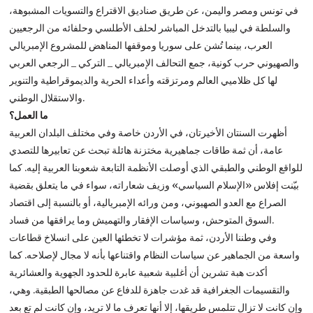
في تونس ومصر واليمن، عن طريق صناديق الاقتراع والتسويات المشبوهة،
والسلطة في ليبيا بالتدخل المباشر لحلف الأطلسي وحلفائه من الرجعيين
العرب، بينما تُشن على سوريا وموقفها المناهض للمشروع الإمبريالي
والصهيوني حرب كونية، جمع التحالف الإمبريالي _ التركي _ الرجعي العربي
لها كل ظلاميي العالم ومرتزقته وأعداء الحرية والديموقراطية والتنوير
والاستقلال الوطني.
ما العمل؟
أظهرت السنتان الأخيرتان، في الأردن خاصة وفي مختلف البلدان العربية
عامة، أن ثمة طاقات جماهيرية مختزنة هائلة تبحث عن تعابيرها للتصدي
للواقع الوطني والطبقي الذي أوصلت الأنظمة التابعة شعوبنا العربية إليه. كما
بيّنت إفلاس «الإسلام السياسي» وزيف شعاراته، سواء في ما يتعلق بقضية
الصراع مع العدو الصهيوني، ومن ورائه الإمبريالية، أو بالنسبة إلى اقتصاد
السوق المتوحش، وسياسات الإفقار والتهميش وما يرافقها من فساد.
وفي وطننا الأردن، ثمة مؤشرات لا تخطئها العين على انسلاخ قطاعات
واسعة من الجماهير عن سياسات النظام واقتناعها بأنه لا مجال لإصلاحه. كما
أكدت هبة تشرين أن أغلبية شعبية عابرة للحدود الجهوية والعشائرية
والتقسيمات الجغرافية قد غدت جاهزة للدفاع عن مصالحها الطبقية. وهي،
وإن كانت لا تزال تتلمس طريقها، إلا أنها تعرف ما لا تريد، وإن كانت لم تعِ بعد