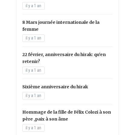
il y a 1 an
8 Mars journée internationale de la
femme
il y a 1 an
22 février, anniversaire du hirak: qu’en
retenir?
il y a 1 an
Sixième anniversaire du hirak
il y a 1 an
Hommage de la fille de Félix Colozi à son
père ,paix à son âme
il y a 1 an