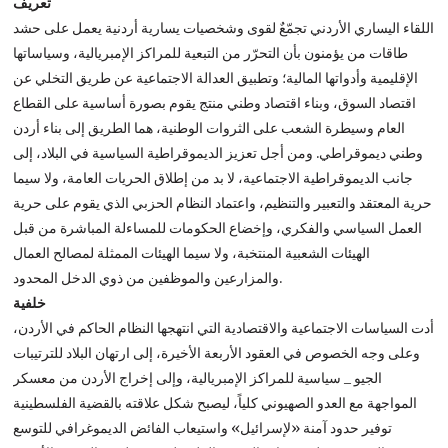
تعريف
اللقاء اليساري الأردني تجمّعٌ لقوى وشخصيات يسارية أردنية يعمل على حشد
طاقات من يؤمنون بأن التحرّر من التبعية للمراكز الإمبريالية، وسياساتها
الإقليمية وأدواتها المالية؛ وتطبيق العدالة الاجتماعية عن طريق التخلي عن
اقتصاد السوق، وبناء اقتصاد وطني منتج يقوم بصورة أساسية على القطاع
العام وسيطرة الشعب على الثروات الوطنية، هما الطريق إلى بناء أردن
وطني ديموقراطي. ومن أجل تعزيز الديموقراطية السياسية في البلاد، إلى
جانب الديموقراطية الاجتماعية، لا بد من إطلاق الحريات العامة، ولا سيما
حرية المعتقد والتعبير والتنظيم، واعتماد النظام الحزبي الذي يقوم على حرية
العمل السياسي والفكري، وإخضاع الحكومات للمساءلة المباشرة من قبل
الهيئات الشعبية المنتخبة، ولا سيما الهيئات الممثلة لمصالح العمال
والمزارعين والموظفين من ذوي الدخل المحدود.
خلفية
أدت السياسات الاجتماعية والاقتصادية التي انتهجها النظام الحاكم في الأردن،
وعلى وجه الخصوص في العقود الأربعة الأخيرة، إلى ارتهان البلاد للترتيبات
الجيو _ سياسية للمراكز الإمبريالية، وإلى إخراج الأردن من معسكر
المواجهة مع العدو الصهيوني كلياً، ليصبح شكل علاقته بالقضية الفلسطينية
توفير حدود آمنة «لإسرائيل» واستيعاب الفائض الديموغرافي للتوسع