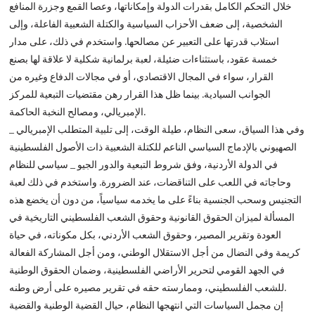
خلال التحكم الكامل بقدرات الدولة وإمكاناتها، وعصا القمع وجزرة المنافع
الشخصية، إلى ضعف الأحزاب السياسية والكتلة الشعبية الفاعلة، وإلى
استلاب قدرتها على التعبير عن مصالحها. واستخدم في ذلك، على مدار
خمسة عقود، باستثناءات ضئيلة، لعبة برلمانية شكلية لا علاقة لها بصنع
القرار، سواء في المجال الاقتصادي، أو في مجالات الدفاع وغيره من
الجوانب السيادية. بينما ظل هذا القرار رهن مقتضيات التبعية للمركز
الإمبريالي، ومصالح النخبة الحاكمة.
وفي هذا السياق، سعى النظام، طيلة الوقت، إلى تلبية المتطلب الإمبريالي _
الصهيوني بالإدماج السياسي الناعم للكتلة الشعبية ذات الأصول الفلسطينية
في الدولة الأردنية، وفق شروط التبعية والدور الجيو _ سياسي للنظام
وحاجاته في اللعب على التناقضات، عند الضرورة. واستخدم في ذلك لعبة
التجنيس وسحب الجنسية بناءً على ما يخدمه سياسياً، من دون أن يخضع هذه
المسألة لميزان الحقوق القانونية وحقوق الشعب الفلسطيني التاريخية في
العودة وتقرير المصير، وحقوق الشعب الأردني، بكل مكوناته، في حياة
كريمة وفي النضال من أجل الاستقلال الوطني، ومن أجل المشاركة الفعالة
في الجهد القومي لتحرير الأراضي الفلسطينية، وضمان الحقوق الوطنية
للشعب الفلسطيني، وممارسته حقه في تقرير مصيره على أرض وطنه.
إن مجمل السياسات التي انتهجها النظام، حيال القضية الوطنية والقضية