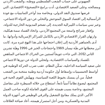
الصهيوني على حساب الشعب الفلسطيني ووطنه، والشعب الأردني
ومصالحه. وعلى الصعيد الاقتصادي، أدت برامج «التصحيح» الاقتصادي، التي
فرضها صندوق النقد الدولي، وبخاصة منذ أواخر الثمانينيات مع عودة
الرأسمالية إلى اقتصاد السوق المتوحش والتخلي عن دور الدولة الاجتماعي،
وعبر تبني سياسات الليبرالية الجديدة، إلى تضخم المديونية الخارجية للدولة،
وإفقار شرائح واسعة من المجتمع الأردني، واتخاذ الفساد سمة هيكلية،
وارتهان القرار الاقتصادي الأردني بالكامل للمراكز الإمبريالية وأدواتها، ما
أدى بالجماهير الأردنية إلى إعلان احتجاجها على هذا النهج غيره مرة، كانت
أبرز محطاتها في هبّة نيسان 1989 واحتجاجات الخبز في 1996 وهبّة تشرين
الثاني 2012، التي جاءت تتويجاً لسنتين من الحراك الاجتماعي المناهض
للفساد والسياسات الاقتصادية، ولتخلي الدولة عن دورها الاجتماعي.
على صعيد السياسة الداخلية، تمكّن النظام، عقب ضرب الحركة الوطنية في
أواسط الخمسينيات وإسقاط أول حكومة أردنية وطنية منتخبة من الشعب
فعلياً، من أن يمسك بخيوط اللعبة السياسية، ويهمِّش القوى الحية في
المجتمع، ليصوغ نظاماً أمنياً تابعاً، استطاع من خلاله السيطرة على مفاصل
المجتمع، وخاصة بسبب هيمنته على القوى العاملة لكونه صاحب العمل
الأكبر، الذي يملك مفاتيح التشغيل والترقي الوظيفي في أجهزة الدولة
المدنية والعسكرية. ومن أجل استمرار هيمنته، أعاد صياغة العلاقات