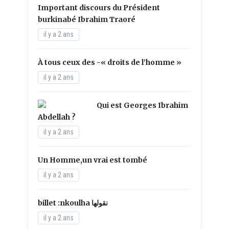
Important discours du Président
burkinabé Ibrahim Traoré
il y a 2 ans
À tous ceux des -« droits de l’homme »
il y a 2 ans
Qui est Georges Ibrahim
Abdellah ?
il y a 2 ans
Un Homme,un vrai est tombé
il y a 2 ans
il y a 2 ans