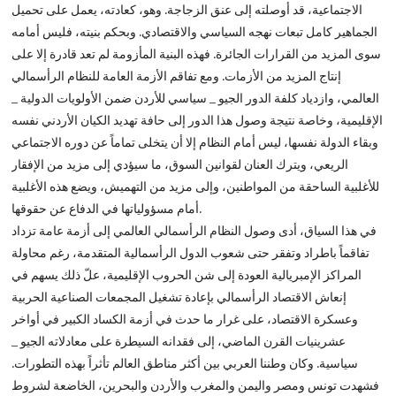
الاجتماعية، قد أوصلته إلى عنق الزجاجة. وهو، كعادته، يعمل على تحميل
الجماهير كامل تبعات نهجه السياسي والاقتصادي. وبحكم بنيته، فليس أمامه
سوى المزيد من القرارات الجائرة. فهذه البنية المأزومة لم تعد قادرة إلا على
إنتاج المزيد من الأزمات. ومع تفاقم الأزمة العامة للنظام الرأسمالي
العالمي، وازدياد كلفة الدور الجيو _ سياسي للأردن ضمن الأولويات الدولية _
الإقليمية، وخاصة نتيجة وصول هذا الدور إلى حافة تهديد الكيان الأردني نفسه
وبقاء الدولة نفسها، ليس أمام النظام إلا أن يتخلى تماماً عن دوره الاجتماعي
الريعي، ويترك العنان لقوانين السوق، ما سيؤدي إلى مزيد من الإفقار
للأغلبية الساحقة من المواطنين، وإلى مزيد من التهميش، ويضع هذه الأغلبية
أمام مسؤولياتها في الدفاع عن حقوقها.
في هذا السياق، أدى وصول النظام الرأسمالي العالمي إلى أزمة عامة تزداد
تفاقماً باطراد وتفقر حتى شعوب الدول الرأسمالية المتقدمة، رغم محاولة
المراكز الإمبريالية العودة إلى شن الحروب الإقليمية، علّ ذلك يسهم في
إنعاش الاقتصاد الرأسمالي بإعادة تشغيل المجمعات الصناعية الحربية
وعسكرة الاقتصاد، على غرار ما حدث في أزمة الكساد الكبير في أواخر
عشرينيات القرن الماضي، إلى فقدانه السيطرة على معادلاته الجيو _
سياسية. وكان وطننا العربي بين أكثر مناطق العالم تأثراً بهذه التطورات.
فشهدت تونس ومصر واليمن والمغرب والأردن والبحرين، الخاضعة لشروط