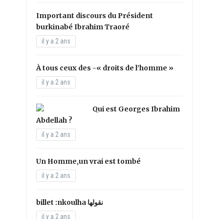
Important discours du Président
burkinabé Ibrahim Traoré
il y a 2 ans
À tous ceux des -« droits de l’homme »
il y a 2 ans
Qui est Georges Ibrahim
Abdellah ?
il y a 2 ans
Un Homme,un vrai est tombé
il y a 2 ans
il y a 2 ans