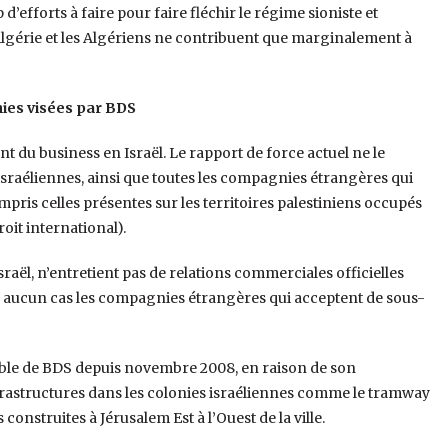
 d’efforts à faire pour faire fléchir le régime sioniste et
Algérie et les Algériens ne contribuent que marginalement à
nies visées par BDS
t du business en Israël. Le rapport de force actuel ne le
israéliennes, ainsi que toutes les compagnies étrangères qui
ompris celles présentes sur les territoires palestiniens occupés
roit international).
raël, n’entretient pas de relations commerciales officielles
en aucun cas les compagnies étrangères qui acceptent de sous-
 cible de BDS depuis novembre 2008, en raison de son
frastructures dans les colonies israéliennes comme le tramway
onstruites à Jérusalem Est à l’Ouest de la ville.