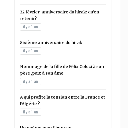
22 février, anniversaire du hirak: qu’en
retenir?
il y a 1 an
Sixième anniversaire du hirak
il y a 1 an
Hommage de la fille de Félix Colozi à son
père ,paix à son âme
il y a 1 an
A qui profite la tension entre la France et
l’Algérie ?
il y a 1 an
Un poème pour l’humain