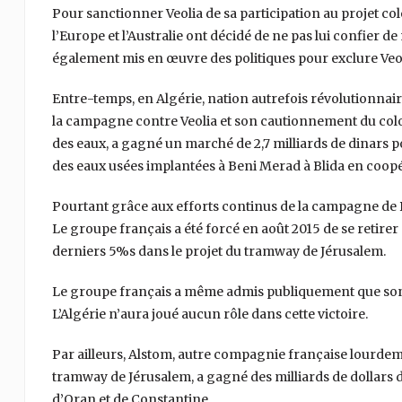
Pour sanctionner Veolia de sa participation au projet colo
l’Europe et l’Australie ont décidé de ne pas lui confier
également mis en œuvre des politiques pour exclure Veol
Entre-temps, en Algérie, nation autrefois révolutionnaire
la campagne contre Veolia et son cautionnement du colonia
des eaux, a gagné un marché de 2,7 milliards de dinars pou
des eaux usées implantées à Beni Merad à Blida en coop
Pourtant grâce aux efforts continus de la campagne de BDS
Le groupe français a été forcé en août 2015 de se retirer 
derniers 5%s dans le projet du tramway de Jérusalem.
Le groupe français a même admis publiquement que son r
L’Algérie n’aura joué aucun rôle dans cette victoire.
Par ailleurs, Alstom, autre compagnie française lourde
tramway de Jérusalem, a gagné des milliards de dollars
d’Oran et de Constantine.