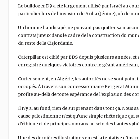
Le bulldozer D9 a été largement utilisé par Israël au cou
particulier lors de l’invasion de Ariha (Jénine), où de n
Un homme handicapé, ne pouvant pas quitter sa maison a 
contrats juteux dans le cadre de la construction du mur
du reste de la Cisjordanie.
Caterpillar est ciblé par BDS depuis plusieurs années, et
enregistré quelques victoires contre le géant américain, 
Curieusement, en Algérie, les autorités ne se sont point in
occupés. À travers son concessionnaire Bergerat Monnoy
profite au-delà de toute espérance de l’explosion des c
Il n’y a, au fond, rien de surprenant dans tout ça. Nous
cause palestinienne n’est qu’une simple rhétorique qui s
d’éthique et de principes moraux au sein des hautes sphèr
Une des dernières illustrations en est la tentative d’inst