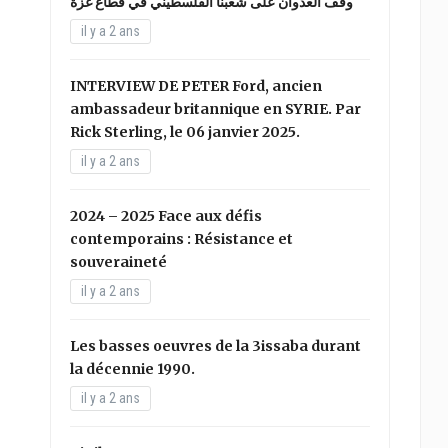
وقف العدوان على شعبنا الفلسطيني في قطاع غزة
il y a 2 ans
INTERVIEW DE PETER Ford, ancien
ambassadeur britannique en SYRIE. Par
Rick Sterling, le 06 janvier 2025.
il y a 2 ans
2024 – 2025 Face aux défis
contemporains : Résistance et
souveraineté
il y a 2 ans
Les basses oeuvres de la 3issaba durant
la décennie 1990.
il y a 2 ans