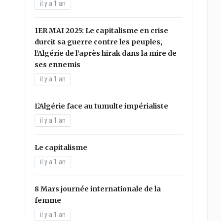
il y a 1 an
1ER MAI 2025: Le capitalisme en crise
durcit sa guerre contre les peuples,
l’Algérie de l’après hirak dans la mire de
ses ennemis
il y a 1 an
L’Algérie face au tumulte impérialiste
il y a 1 an
Le capitalisme
il y a 1 an
8 Mars journée internationale de la
femme
il y a 1 an