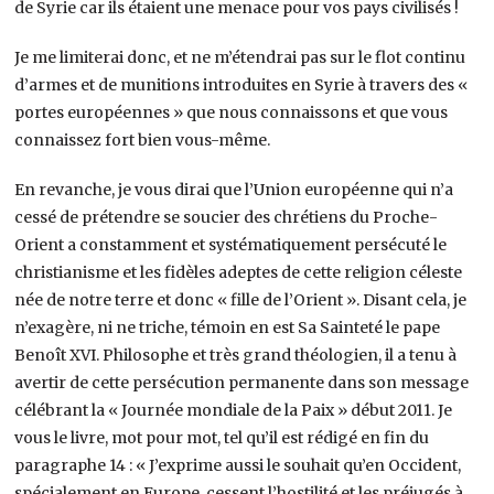
de Syrie car ils étaient une menace pour vos pays civilisés !
Je me limiterai donc, et ne m’étendrai pas sur le flot continu
d’armes et de munitions introduites en Syrie à travers des «
portes européennes » que nous connaissons et que vous
connaissez fort bien vous-même.
En revanche, je vous dirai que l’Union européenne qui n’a
cessé de prétendre se soucier des chrétiens du Proche-
Orient a constamment et systématiquement persécuté le
christianisme et les fidèles adeptes de cette religion céleste
née de notre terre et donc « fille de l’Orient ». Disant cela, je
n’exagère, ni ne triche, témoin en est Sa Sainteté le pape
Benoît XVI. Philosophe et très grand théologien, il a tenu à
avertir de cette persécution permanente dans son message
célébrant la « Journée mondiale de la Paix » début 2011. Je
vous le livre, mot pour mot, tel qu’il est rédigé en fin du
paragraphe 14 : « J’exprime aussi le souhait qu’en Occident,
spécialement en Europe, cessent l’hostilité et les préjugés à