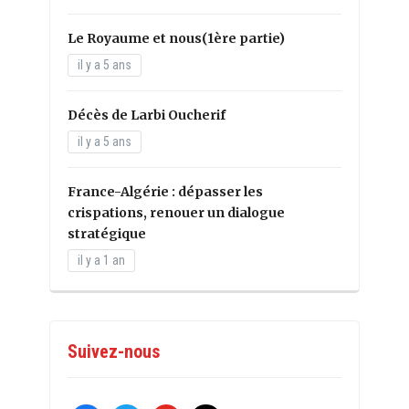
Le Royaume et nous(1ère partie)
il y a 5 ans
Décès de Larbi Oucherif
il y a 5 ans
France-Algérie : dépasser les
crispations, renouer un dialogue
stratégique
il y a 1 an
Suivez-nous