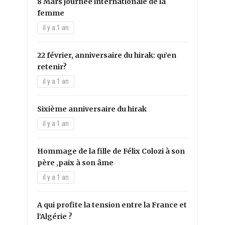
8 Mars journée internationale de la
femme
il y a 1 an
22 février, anniversaire du hirak: qu’en
retenir?
il y a 1 an
Sixième anniversaire du hirak
il y a 1 an
Hommage de la fille de Félix Colozi à son
père ,paix à son âme
il y a 1 an
A qui profite la tension entre la France et
l’Algérie ?