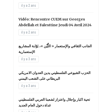
il y a 2 ans
Vidéo: Rencontre CUEM sur Georges
Abdellah et Falesttine Jeudi 04 Avril 2024
il y a 2 ans
الجانب الثقافي والإستعمار « اللَّيِّن »، بَوّابة المشاريع
الإستعمارية
il y a 3 ans
الحزب الشيوعي الفلسطيني يدين العدوان الامريكي
البريطاني على الشعب اليمني
il y a 3 ans
تحية اكبار وإجلال واعتزاز لشعبنا العربي الفلسطيني
غداة دخول العام الجديد