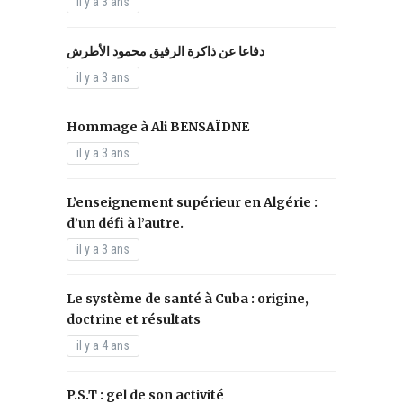
il y a 3 ans
دفاعا عن ذاكرة الرفيق محمود الأطرش
il y a 3 ans
Hommage à Ali BENSAÏDNE
il y a 3 ans
L’enseignement supérieur en Algérie :
d’un défi à l’autre.
il y a 3 ans
Le système de santé à Cuba : origine,
doctrine et résultats
il y a 4 ans
P.S.T : gel de son activité