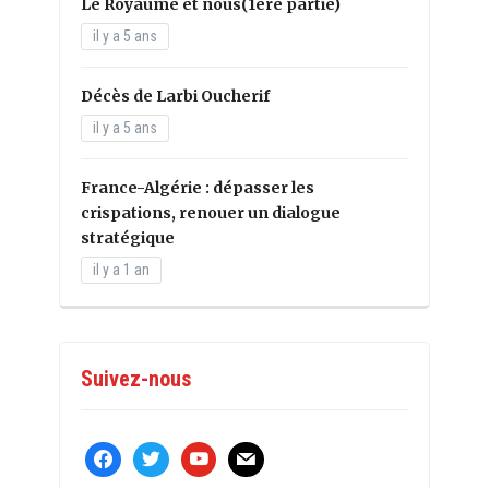
Le Royaume et nous(1ère partie)
il y a 5 ans
Décès de Larbi Oucherif
il y a 5 ans
France-Algérie : dépasser les
crispations, renouer un dialogue
stratégique
il y a 1 an
Suivez-nous
facebook
twitter
youtube
mail