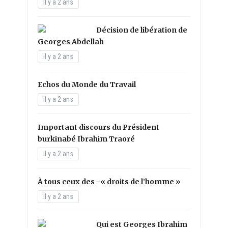
il y a 2 ans
Décision de libération de
Georges Abdellah
il y a 2 ans
Echos du Monde du Travail
il y a 2 ans
Important discours du Président
burkinabé Ibrahim Traoré
il y a 2 ans
À tous ceux des -« droits de l’homme »
il y a 2 ans
Qui est Georges Ibrahim