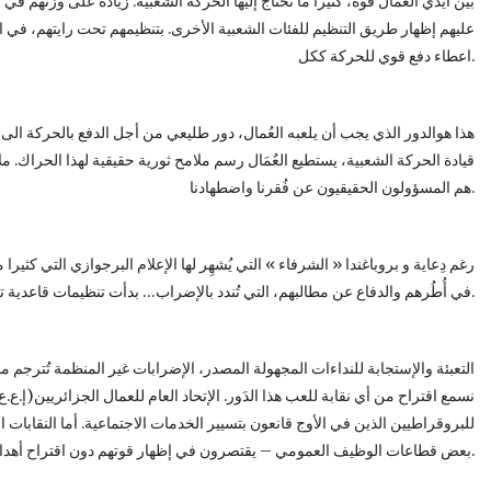
بين أيدي العُمال قوة، كثيرا ما تحتاج إليها الحركة الشعبية. زيادة على وزنهم 
عليهم إظهار طريق التنظيم للفئات الشعبية الأخرى. بتنظيمهم تحت رايتهم، في ا
اعطاء دفع قوي للحركة ككل.
هذا هوالدور الذي يجب أن يلعبه العُمال، دور طليعي من أجل الدفع بالحركة الى ا
قيادة الحركة الشعبية، يستطيع العٌمَال رسم ملامح ثورية حقيقية لهذا الحراك. مل
هم المسؤولون الحقيقيون عن فُقرنا واضطهادنا.
رغم دِعاية و بروباغندا « الشرفاء » التي يُشهِر لها الإعلام البرجوازي التي كثيرا
في أُطُرهم والدفاع عن مطالبهم، التي تُندد بالإضراب… بدأت تنظيمات قاعدية ترى النور في بعض الأحياء والمؤسسات.
التعبئة والإستجابة للنداءات المجهولة المصدر، الإضرابات غير المنظمة تُترجم 
نسمع اقتراح من أي نقابة للعب هذا الدَور. الإتحاد العام للعمال الجزائريين(إ
للبروقراطيين الذين في الأوج قانعون بتسيير الخدمات الاجتماعية. أما النقابات 
بعض قطاعات الوظيف العمومي – يقتصرون في إظهار قوتهم دون اقتراح أهداف جِدية لعالم الشغل.