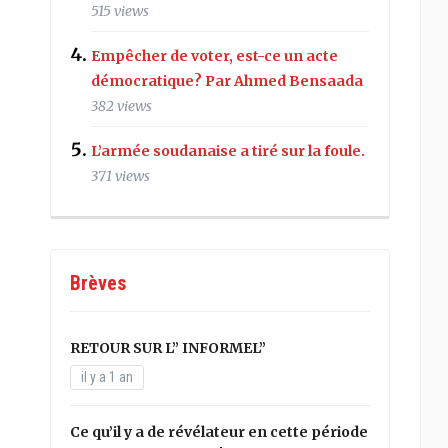
515 views
Empêcher de voter, est-ce un acte
démocratique? Par Ahmed Bensaada
382 views
L’armée soudanaise a tiré sur la foule.
371 views
Brèves
RETOUR SUR L” INFORMEL”
il y a 1 an
Ce qu’il y a de révélateur en cette période