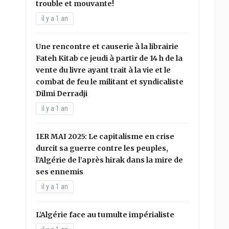
trouble et mouvante!
il y a 1 an
Une rencontre et causerie à la librairie
Fateh Kitab ce jeudi à partir de 14 h de la
vente du livre ayant trait à la vie et le
combat de feu le militant et syndicaliste
Dilmi Derradji
il y a 1 an
1ER MAI 2025: Le capitalisme en crise
durcit sa guerre contre les peuples,
l’Algérie de l’après hirak dans la mire de
ses ennemis
il y a 1 an
L’Algérie face au tumulte impérialiste