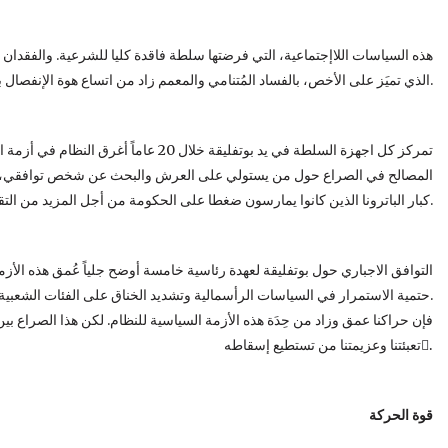
هذه السياسات اللاإجتماعية، التي فرضتها سلطة فاقدة كليا للشرعية. والفقدان ال
الذي تميَز على الأخص، بالفساد المُتنامي والمعمم زاد من اتساع هوة الإنفصال بين النظام والمُجتمع.
تمركز كل اجهزة السلطة في يد بوتفليقة خلا
المصالح في الصراع حول من يستولي على العرش والبحث عن شخص توافقي، كُشِ
كبار الباترونا الذين كانوا يمارسون ضغطا على الحكومة من أجل المزيد من التقشف يتباهون بثروتهم ويتجاهلون بكل حصانة الفضائح التى تورطوا فيها.
التوافق الاجباري حول بوتفليقة لعهدة رئاسية خامسة أوضح جلياً عُمق هذه الأزم
حتمية الاستمرار في السياسات الرأسمالية وتشديد الخناق على الفئات الشعبية.
فإن حراكنا عمق وزاد من حِدَة هذه الأزمة السياسية للنظام. لكن هذا الصراع بي
تعبئتنا وعزيمتنا من تستطيع إسقاطه.ُ
قوة الحركة