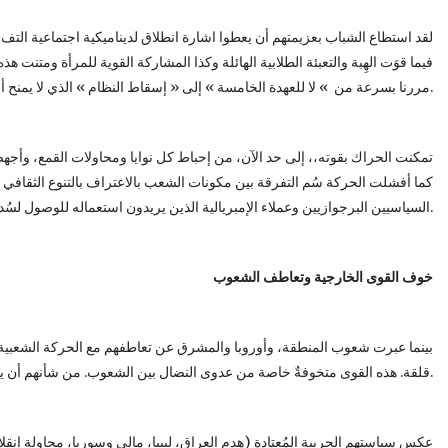
لقد استطاع الشباب بعزيمتهم أن يعطوا اشارة انطلاق لديناميكية اجتماعية التف
فيما قوَت الهِبة والتعبئة الطلابية الهائلة وكذا المشاركة القوية للمرأة ومتنت هذ
مررنا بسرعة من » لا للعهدة الخامسة » إلى « إسقاط النظام » الذي لا يمنح أي مستقبل للمجتمع بل يغرقهُ في الفقر واليأس.
تمكنت الحراك بقوته،، إلى حد الآن، من إحباط كل نوايا ومحاولات القمع، وأجهض
كما أفشلت الحركة سُم التفرقة بين مكونات الشعب بالاعتراف بالتنوع الثقافي 
السياسيين البرجوازيين وعملاء الإمبريالية الذين يريدون استعماله للوصول لسُدة الحكم من أجل خدمة نفس المصالح لنفس العُصب.
خوف القوى الخارجية وتعاطف الشعوب
بينما عبرت شعوب المنطقة، وأوروبا والمشرق عن تعاطفهم مع الحركة الشعبية
قلقة. هذه القوى متخوفةٌ خاصة من عدوى النضال بين الشعوب. من شأنهم أن يقلقوا لأن صدى حركتنا قد أثرت في مالي والسودان.
عكس سياستهم الحربية المُعتادة (هدم العراق، ليبيا، مالي وسوريا، محاولة إنق