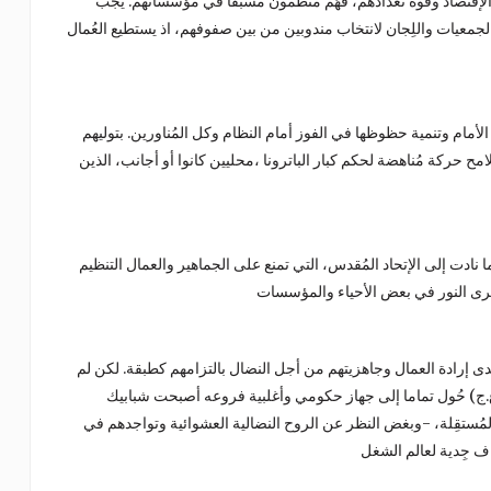
في الإقتصاد وقوة تعدادهم، فهُمْ منظمون مسبقا في مؤسساتهم. يجب
لجمعيات واللِجان لانتخاب مندوبين من بين صفوفهم، اذ يستطيع العُمال
لأمام وتنمية حظوظها في الفوز أمام النظام وكل المُناورين. بتوليهم
امح حركة مُناهضة لحكم كبار الباترونا ،محليين كانوا أو أجانب، الذين
 ما نادت إلى الإتحاد المُقدس، التي تمنع على الجماهير والعمال التنظيم
مدى إرادة العمال وجاهزيتهم من أجل النضال بالتزامهم كطبقة. لكن لم
.ع.ع.ج) حُول تماما إلى جهاز حكومي وأغلبية فروعه أصبحت شبابيك
المُستقِلة، -وبغض النظر عن الروح النضالية العشوائية وتواجدهم في