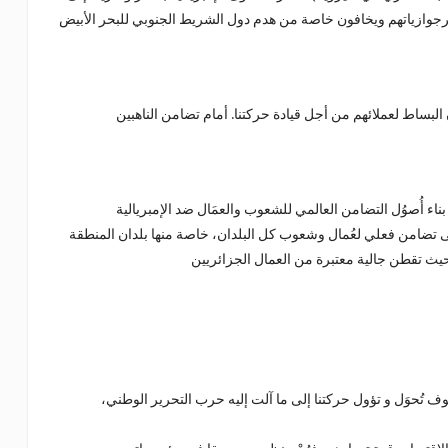
لبرجوازياتهم ويخافون خاصة من هدم دول الشريط الجنوبي للبحر الأبيض
البساط لعملائهم من أجل قيادة حركتنا. أمام تضامن الناهبين
ناء أُصوُل التضامن العالمي للشعوب والعمَال ضد الإمبريالية
ية إلى تضامن فعلي لعُمال وشعوب كل البلدان، خاصة منها بلدان المنطقة
سوف تُحوَل و تؤول حركتنا إلى ما آلت إليه حرب التحرير الوطني،