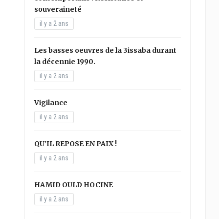
souveraineté
il y a 2 ans
Les basses oeuvres de la 3issaba durant
la décennie 1990.
il y a 2 ans
Vigilance
il y a 2 ans
QU’IL REPOSE EN PAIX !
il y a 2 ans
HAMID OULD HOCINE
il y a 2 ans