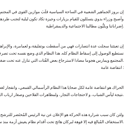
إن بروز الجماهير الشعبية في الساحة السياسية قلَبَ موازين القوى في المج
وأصبح وزراء بدوي يتسللون للقيام بزيارات وجيزة تكاد تكون ليلية لتجنب طرد
إضراباتنا ويلبُّون مطالبنا الاجتماعية والديمقراطية.
إن تعبئتنا سجلت عدة انتصارات فهي من أسقطت بوتفليقة،و لعمامرة، والإبراهي
نستطيع الوصول إلى إسقاط النظام كله. هذا النظام الذي وضع نفسه تحت تصرف و
المجتمع ويمارس هجوما مضادا لاسترجاع بعض الفُتات التي تنازل عنه تحت ضغط النضالات الشعبية والإضرابات العمالية.
انتفاضة عامة :
الحراك هو انتفاضة عامة لكل ضحايا هذا النظام الرأسمالي القمعي، وانفجار لغض
نتيجة ليأس الشباب، و لاحتجاجات التجار، ولمظاهرات الفلاحين وصغار ارباب العمل، ولإضرابات الأجراء والغليان الشعبي.
ولئن كان سبب شرارة هذه الحركة هو الإعلان عن نية الرئيس المُحتَضر للترشح
الاستخفاف المُبالغ فيه إلا فوهة لبركان هائج تحت أقدام نظام يعيش أزمة منذ سنين.