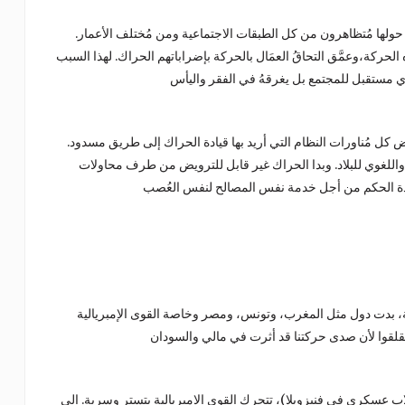
 حولها مُتظاهرون من كل الطبقات الاجتماعية ومن مُختلف الأعمار.
ه الحركة،وعمَّق التحاقُ العمَال بالحركة بإضراباتهم الحراك. لهذا السبب
 كل مُناورات النظام التي أريد بها قيادة الحراك إلى طريق مسدود.
واللغوي للبلاد. وبدا الحراك غير قابل للترويض من طرف محاولات
، بدت دول مثل المغرب، وتونس، ومصر وخاصة القوى الإمبريالية
لاب عسكري في فنيزويلا)، تتحرك القوى الإمبريالية بتستر وسرية. إلى