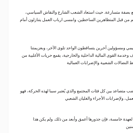
تمع بصفة متسارعة. حيث استعاد الشعب الشارع والنقاش السياسي،
هم من قبل المتظاهرين الساخطين. وامسى ارباب العمل يتنازلون أمام
مي ومسؤولين آخرين يتساقطون الواحد تلوى الآخر، وبعزيمتنا
خدمة القوى المالية الداخلية والخارجية، يقمع حريات الأغلبية من
ب متصاعد بين كل فئات المجتمع والذي يُعتبر سببا لهذه الحركة، فهو
 لعهدة خامسة، فإن جذورها أعمق وأبعد من ذلك. ولم يكن هذا