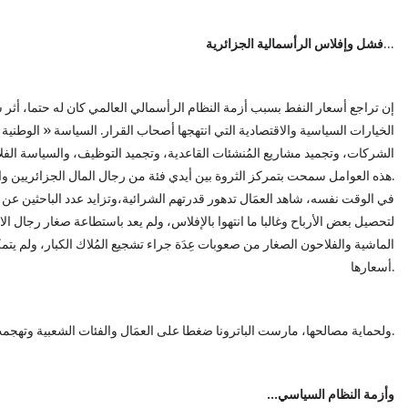
…
فشل وإفلاس الرأسمالية الجزائرية
إن تراجع أسعار النفط بسبب أزمة النظام الرأسمالي العالمي كان له حتما، أثر س
الخيارات السياسية والاقتصادية التي انتهجها أصحاب القرار. السياسة « الوطنية 
الشركات، وتجميد مشاريع المُنشئات القاعدية، وتجميد التوظيف، والسياسة الفلاحية
هذه العوامل سمحت بتمركز الثروة بين أيدي فئة من رجال المال الجزائريين والأجانب.
في الوقت نفسه، شاهد العمَال تدهور قدرتهم الشرائية،وتزايد عدد الباحثين عن عمل
لتحصيل بعض الأرباح وغالبا ما انتهوا بالإفلاس، ولم يعد باستطاعة صغار رجال 
الماشية والفلاحون الصغار من صعوبات عِدَة جراء تشجيع المُلاك الكبار، ولم يتمك
أسعارها.
ولحماية مصالحها، مارست الباترونا ضغطا على العمَال والفئات الشعبية وتهجمت على الطبقات الوسطى التي كانت سنداً للنظام إلى حدِ الآن.
…وأزمة النظام السياسي