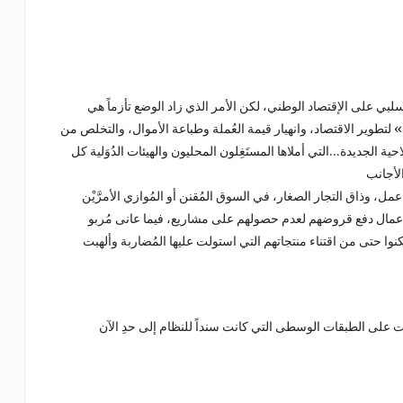
لبي على الإقتصاد الوطني، لكن الأمر الذي زاد الوضع تأزماً هي
» لتطوير الاقتصاد، وانهيار قيمة العُملة وطباعة الأموال، والتخلص من
 الجديدة…التي أملاها المستَغِلون المحليون والهيئات الدُوَلية كل
، وذاق التجار الصغار، في السوق المُقنن أو المُوازي الأمرَّيْن
الاعمال دفع قروضهم لعدم حصولهم على مشاريع، فيما عانى مُربو
نوا حتى من اقتناء منتجاتهم التي استولت عليها المُضاربة وألهبت