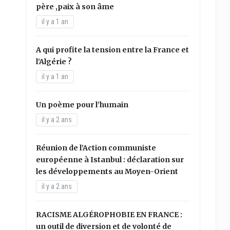
père ,paix à son âme
il y a 1 an
A qui profite la tension entre la France et
l’Algérie ?
il y a 1 an
Un poème pour l’humain
il y a 2 ans
Réunion de l’Action communiste
européenne à Istanbul : déclaration sur
les développements au Moyen-Orient
il y a 2 ans
RACISME ALGÉROPHOBIE EN FRANCE :
un outil de diversion et de volonté de