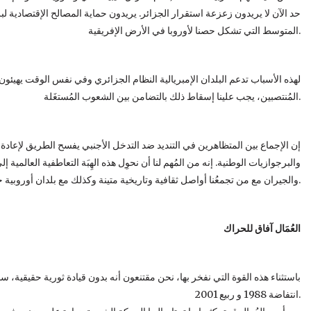
حد الآن لا يريدون زعزعة استقرار الجزائر. يريدون حماية المصالح الإقتصادية 
المتوسط التي تشكل حصنا لأوروبا في الأرض الإفريقية.
لهذه الأسباب تدعم البلدان الإمبريالية النظام الجزائري وفي نفس الوقت يهيئون 
المُنتصبين، يجب علينا إسقاط ذلك بالتضامن بين الشعوب المُستغَلة.
إن الإجماع بين المتظاهرين في التنديد ضد التدخل الأجنبي يفسح الطريق لإعادة ب
والبرجوازيات الوطنية. إنه من المُهم لنا أن نحوِل هذه الهِبَة التعاطفية العالم
والجيران مع من تجمعُنا أواصل ثقافية وتاريخية متينة وكذلك مع بلدان أوروبية حيث تقطن جالية معتبرة من العمال الجزائريين.
العُمَال آفاق للحراك
باستثناء هذه القوة التي نفخر بها، نحن مقتنعون أنه بدون قيادة ثورية حقيقية، 
انتفاضة 1988 و ربيع 2001.