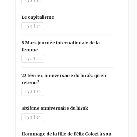
il y a 1 an
Le capitalisme
il y a 1 an
8 Mars journée internationale de la
femme
il y a 1 an
22 février, anniversaire du hirak: qu’en
retenir?
il y a 1 an
Sixième anniversaire du hirak
il y a 1 an
Hommage de la fille de Félix Colozi à son