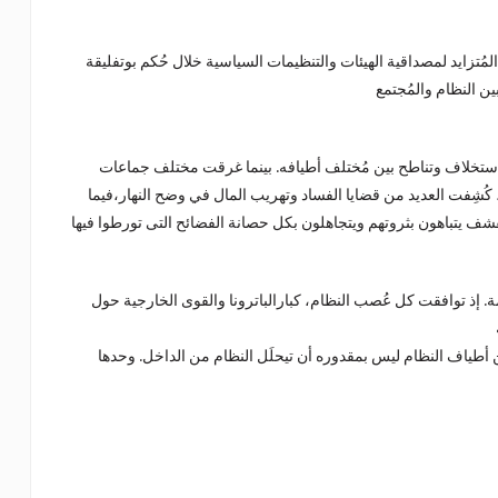
مُتزايد لمصداقية الهيئات والتنظيمات السياسية خلال حُكم بوتفليقة
ل 20 عاماً أغرق النظام في أزمة استخلاف وتناطح بين مُختلف أطيافه. بينما غرقت مختلف جماعات
فت العديد من قضايا الفساد وتهريب المال في وضح النهار،فيما
ة. إذ توافقت كل عُصب النظام، كبارالباترونا والقوى الخارجية حول
ن أطياف النظام ليس بمقدوره أن تيحلَل النظام من الداخل. وحدها