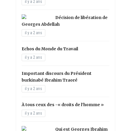
il y a 2 ans
Décision de libération de
Georges Abdellah
il y a 2 ans
Echos du Monde du Travail
il y a 2 ans
Important discours du Président
burkinabé Ibrahim Traoré
il y a 2 ans
À tous ceux des -« droits de l’homme »
il y a 2 ans
Qui est Georges Ibrahim